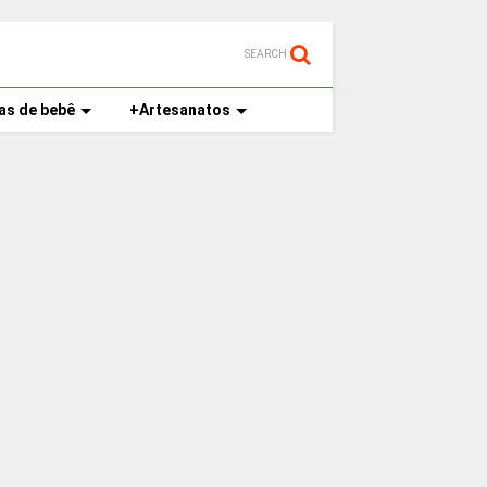
SEARCH
as de bebê
+Artesanatos