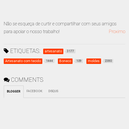
Não se esqueça de curtir e compartilhar com seus amigos
para apoiar o nosso trabalho!
Proximo
ETIQUETAS:
artesanato
3177
Artesanato com tecido
Boneco
moldes
1444
109
2380
COMMENTS
FACEBOOK
:
DISQUS
BLOGGER