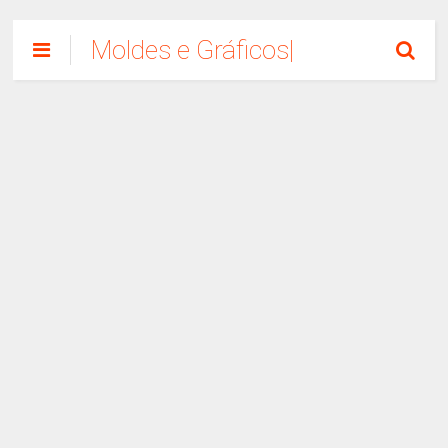
Moldes e Gráficos|
Como Fazer
Artesanato