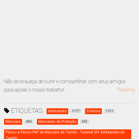
Não se esqueça de curtir e compartilhar com seus amigos
para apoiar o nosso trabalho!
Proximo
ETIQUETAS:
artesanato
Costura
3177
1131
Mascara
Mascaras de Proteção
686
653
Passo a Passo PAP de Máscara de Tecido - Tutorial DIY Artesanato de
Tecido