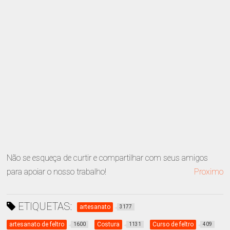
Não se esqueça de curtir e compartilhar com seus amigos
para apoiar o nosso trabalho!
Proximo
ETIQUETAS:
artesanato
3177
artesanato de feltro
Costura
Curso de feltro
1600
1131
409