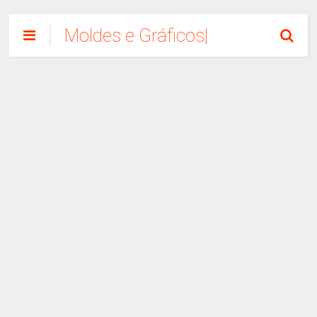
Moldes e Gráficos|
Como Fazer
Artesanato