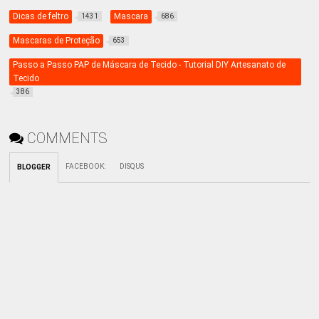
Dicas de feltro
Mascara
1431
686
Mascaras de Proteção
653
Passo a Passo PAP de Máscara de Tecido - Tutorial DIY Artesanato de
Tecido
386
COMMENTS
FACEBOOK
:
DISQUS
BLOGGER