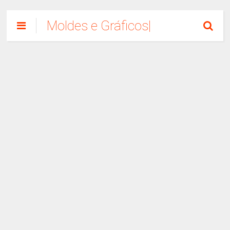
Moldes e Gráficos|
Como Fazer
Artesanato