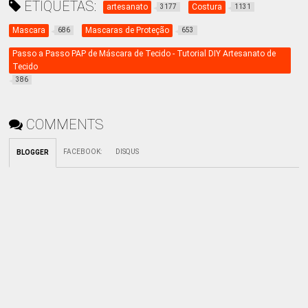
ETIQUETAS:
artesanato
Costura
3177
1131
Mascara
Mascaras de Proteção
686
653
Passo a Passo PAP de Máscara de Tecido - Tutorial DIY Artesanato de
Tecido
386
COMMENTS
FACEBOOK
:
DISQUS
BLOGGER