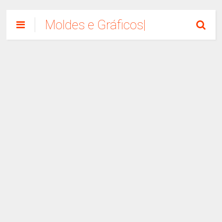
Moldes e Gráficos|
Como Fazer
Artesanato