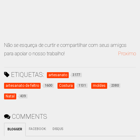
Não se esqueça de curtir e compartilhar com seus amigos
para apoiar o nosso trabalho!
Proximo
ETIQUETAS:
artesanato
3177
artesanato de feltro
Costura
moldes
1600
1131
2380
Natal
439
COMMENTS
FACEBOOK
:
DISQUS
BLOGGER