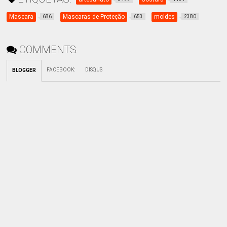
Mascara
Mascaras de Proteção
moldes
686
653
2380
COMMENTS
FACEBOOK
:
DISQUS
BLOGGER