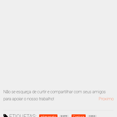
Não se esqueça de curtir e compartilhar com seus amigos
para apoiar o nosso trabalho!
Proximo
ETIQUETAS:
artesanato
Costura
3177
1131