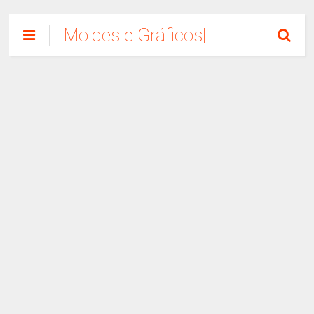
Moldes e Gráficos|
Como Fazer
Artesanato