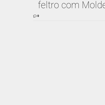
feltro com Mold
0