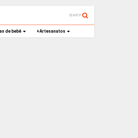
SEARCH
as de bebê
+Artesanatos