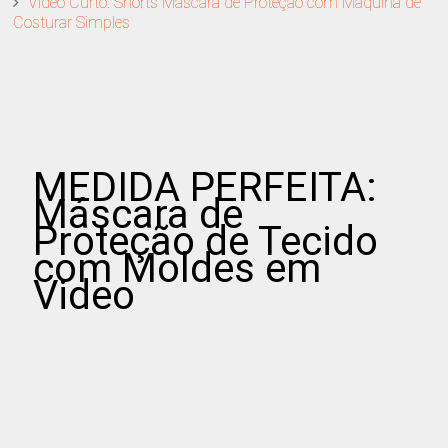
Video Curto: Shorts Máscara de Proteção com Maquina de
Costurar Simples
MEDIDA PERFEITA:
Máscara de
Proteção de Tecido
com Moldes em
Video