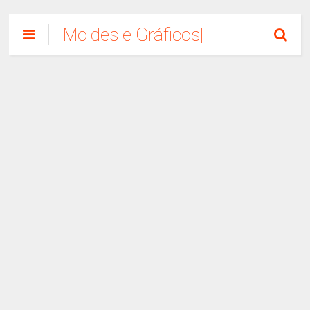
Moldes e Gráficos|
Como Fazer
Artesanato