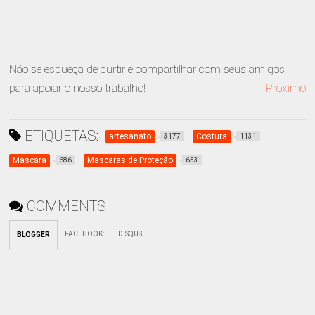
Não se esqueça de curtir e compartilhar com seus amigos
para apoiar o nosso trabalho!
Proximo
ETIQUETAS:
artesanato
Costura
3177
1131
Mascara
Mascaras de Proteção
686
653
COMMENTS
FACEBOOK
:
DISQUS
BLOGGER