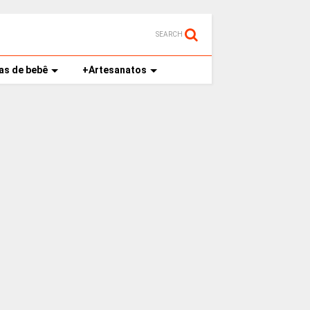
SEARCH
as de bebê
+Artesanatos