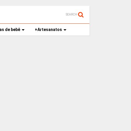
SEARCH
as de bebê
+Artesanatos