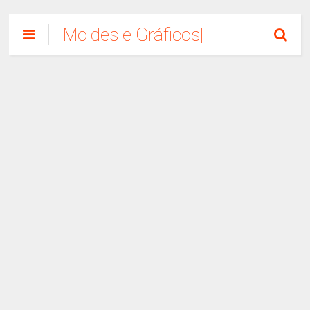
Moldes e Gráficos|
Como Fazer
Artesanato