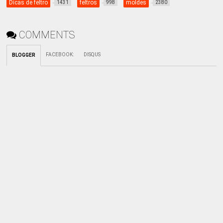
Dicas de feltro
feltros
moldes
1431
998
2380
COMMENTS
FACEBOOK
:
DISQUS
BLOGGER