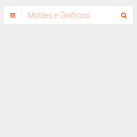
Moldes e Gráficos|
Como Fazer
Artesanato