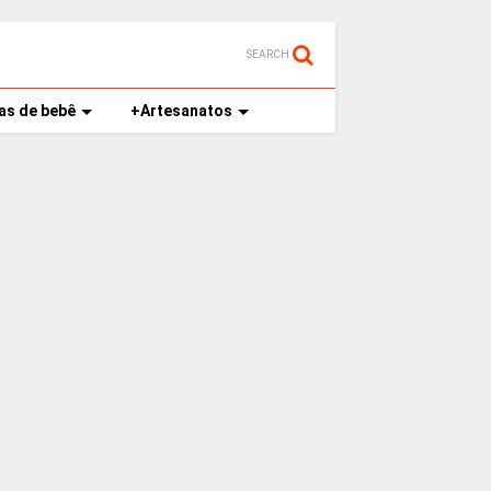
SEARCH
as de bebê
+Artesanatos