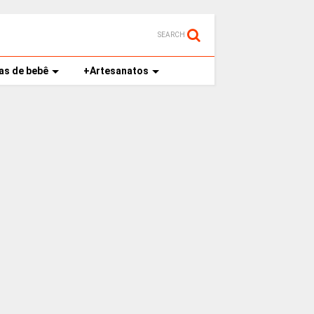
SEARCH
as de bebê
+Artesanatos