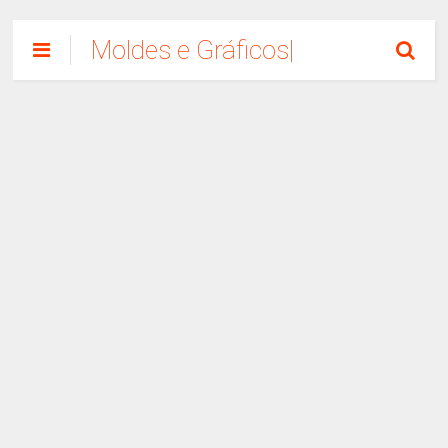
Moldes e Gráficos|
Como Fazer
Artesanato