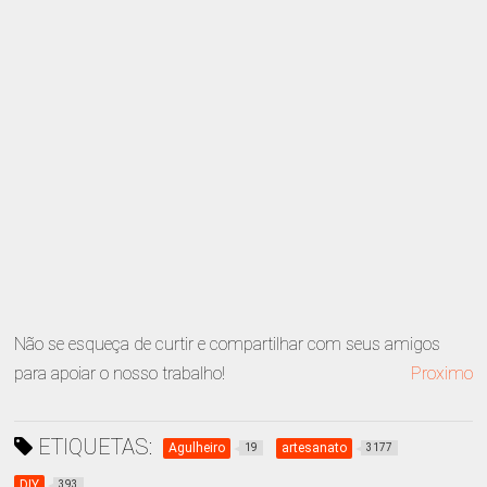
Não se esqueça de curtir e compartilhar com seus amigos
para apoiar o nosso trabalho!
Proximo
ETIQUETAS:
Agulheiro
artesanato
19
3177
DIY
393