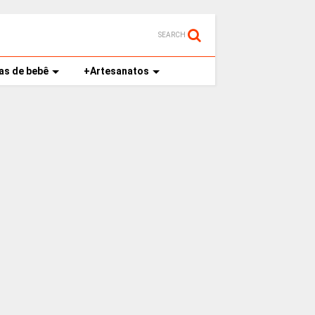
SEARCH
as de bebê
+Artesanatos