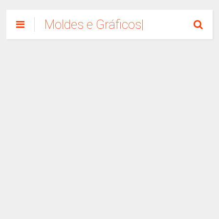
Moldes e Gráficos|
Como Fazer
Artesanato