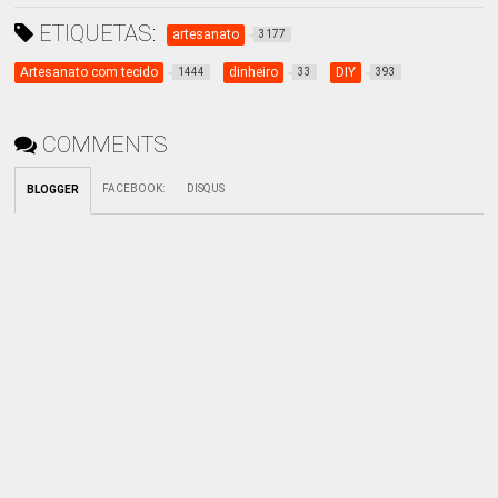
ETIQUETAS:
artesanato
3177
Artesanato com tecido
dinheiro
DIY
1444
33
393
COMMENTS
FACEBOOK
:
DISQUS
BLOGGER