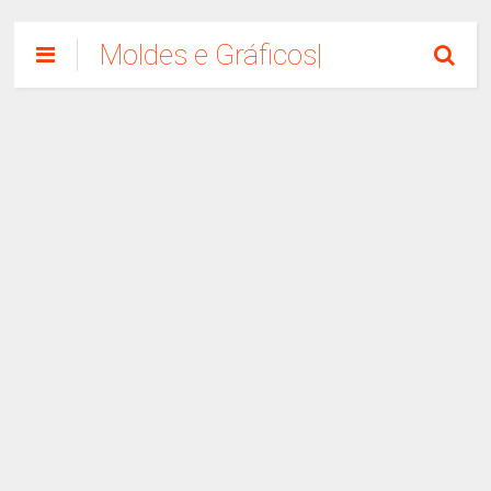
Moldes e Gráficos|
Como Fazer
Artesanato