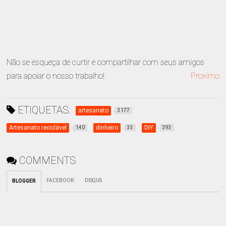
Não se esqueça de curtir e compartilhar com seus amigos
para apoiar o nosso trabalho!
Proximo
ETIQUETAS:
artesanato
3177
Artesanato reciclável
dinheiro
DIY
140
33
393
COMMENTS
FACEBOOK
:
DISQUS
BLOGGER