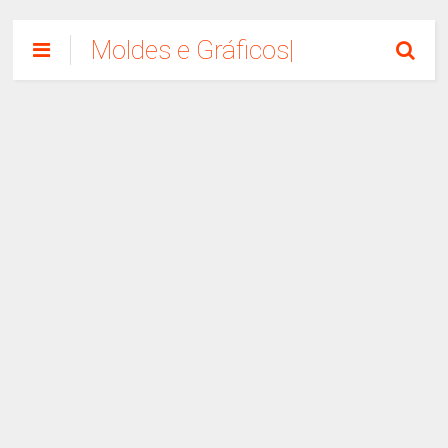
Moldes e Gráficos|
Como Fazer
Artesanato