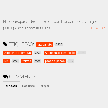
Não se esqueça de curtir e compartilhar com seus amigos
para apoiar o nosso trabalho!
Proximo
ETIQUETAS:
artesanato
3177
Artesanato com eva
Artesanato com tecido
272
1444
DIY
feltros
passo a passo
393
998
117
COMMENTS
FACEBOOK
:
DISQUS
BLOGGER