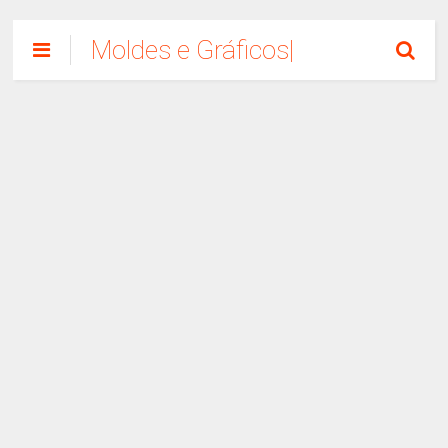
Moldes e Gráficos|
Como Fazer
Artesanato