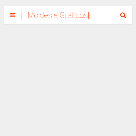
Moldes e Gráficos|
Como Fazer
Artesanato