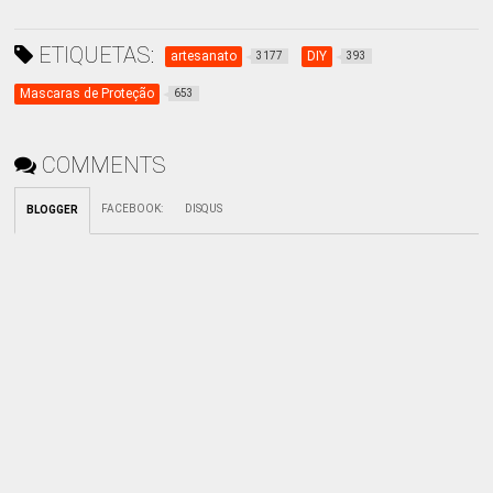
ETIQUETAS:
artesanato
DIY
3177
393
Mascaras de Proteção
653
COMMENTS
FACEBOOK
:
DISQUS
BLOGGER