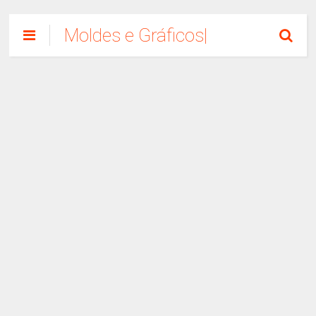
Moldes e Gráficos|
Como Fazer
Artesanato