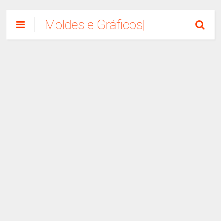
Moldes e Gráficos|
Como Fazer
Artesanato