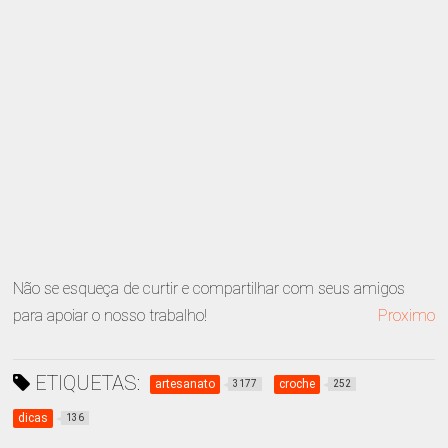
Não se esqueça de curtir e compartilhar com seus amigos
para apoiar o nosso trabalho!
Proximo
ETIQUETAS:
artesanato
croche
3177
252
dicas
136