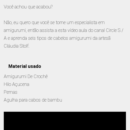
Você achou que acabou?
Não, eu quero que você se torne um especialista em
amigurumi, então assista a esta vídeo aula do canal Circle S /
A e aprenda seis tipos de cabelos amigurumi da artesã
Cláudia Stolf.
Material usado
Amigurumi De Crochê
Hilo Açucena
Pernas
Agulha para cabos de bambu