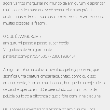
agora vamos mergulhar no mundo da amigurumi e aprender
mais sobre eles para que você possa criar suas próprias
criaturinhas e decorar sua casa, presente ou até vender como
muitas pessoas já fazem .
O QUE É AMIGURUMI?
amigurumi-passo a passo-super-heróis
Vingadores de Amigurumi de
pinterest.com/pin/554505772860198646/
Amigurumi é uma palavra inventada pelos japoneses, que
significa uma criatura empalhada, então, como eu disse
anteriormente, é um animal, boneca, brinquedo ou objeto feito
de crochê apenas em 3D e preenchido com um bicho de
pelúcia ou feltro a diferença é que é feita com linha e agulha.
Os japoneses inventaram a técnica do amigurumi, uma