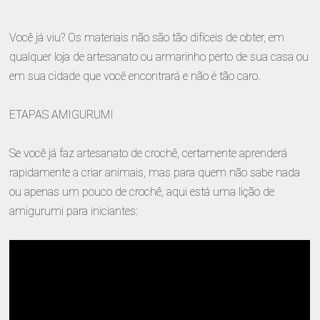
Você já viu? Os materiais não são tão difíceis de obter, em
qualquer loja de artesanato ou armarinho perto de sua casa ou
em sua cidade que você encontrará e não é tão caro.
ETAPAS AMIGURUMI
Se você já faz artesanato de crochê, certamente aprenderá
rapidamente a criar animais, mas para quem não sabe nada
ou apenas um pouco de crochê, aqui está uma lição de
amigurumi para iniciantes: